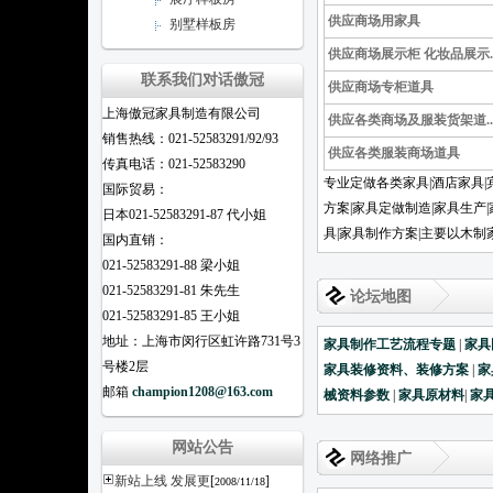
供应商场用家具
别墅样板房
供应商场展示柜 化妆品展示.
联系我们对话傲冠
供应商场专柜道具
上海傲冠家具制造有限公司
供应各类商场及服装货架道..
销售热线：021-52583291/92/93
供应各类服装商场道具
传真电话：021-52583290
专业定做各类家具|酒店家具|
国际贸易：
方案|家具定做制造|家具生产
日本021-52583291-87 代小姐
具|家具制作方案|主要以木制
国内直销：
021-52583291-88 梁小姐
021-52583291-81 朱先生
论坛地图
021-52583291-85 王小姐
地址：上海市闵行区虹许路731号3
家具制作工艺流程专题
|
家具
号楼2层
家具装修资料、装修方案
|
家
邮箱
champion1208@163.com
械资料参数
|
家具原材料
|
家
网站公告
网络推广
新站上线 发展更
[
]
2008/11/18