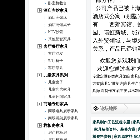
部分客户：
卧室梳妆台
公司产品已被上海
酒店宾馆家具
酒店式公寓（别墅
酒店宾馆床
有——西郊宾馆、
酒店宾馆桌子
园、瑞虹新城、城
KTV沙发
其他配套家具
入外贸领域，与境
客厅餐厅家具
关系，产品已远
客厅沙发
欢迎您参观我们的
客厅椅子
客厅茶几
欢迎您通过各种方
儿童家具系列
专业定做各类家具|酒店家具|
儿童桌子
方案|家具定做制造|家具生产
儿童套房家具
具|家具制作方案|主要以木
儿童休闲家具
商场专用家具
论坛地图
商场道具展示家具
商场货架展示家具
家具制作工艺流程专题
|
家
样板房家具
|
家具装修资料、装修方案
|
房产样板房
械资料参数
|
家具原材料
|
家
展厅样板房