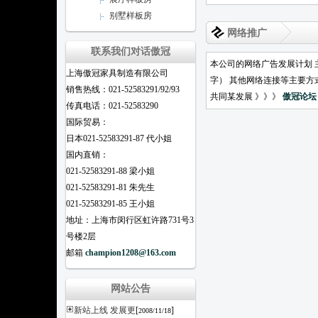
别墅样板房
网络推广
联系我们对话傲冠
本公司的网络广告发展计划 
上海傲冠家具制造有限公司
字） 其他网络连接等主要方
销售热线：021-52583291/92/93
共同某发展 》》》
傲冠论坛
传真电话：021-52583290
国际贸易：
日本021-52583291-87 代小姐
国内直销：
021-52583291-88 梁小姐
021-52583291-81 朱先生
021-52583291-85 王小姐
地址：上海市闵行区虹许路731号3
号楼2层
邮箱
champion1208@163.com
网站公告
新站上线 发展更
[
]
2008/11/18