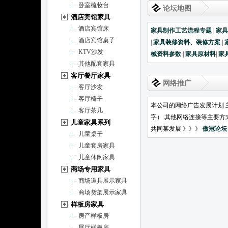
卧室梳妆台
论坛地图
酒店宾馆家具
酒店宾馆床
家具制作工艺流程专题
|
家
酒店宾馆桌子
|
家具装修资料、装修方案
|
KTV沙发
械资料参数
|
家具原材料
|
家
其他配套家具
客厅餐厅家具
网络推广
客厅沙发
客厅椅子
本公司的网络广告发展计划 
客厅茶几
字） 其他网络连接等主要方
儿童家具系列
共同某发展 》》》
傲冠论坛
儿童桌子
儿童套房家具
儿童休闲家具
商场专用家具
商场道具展示家具
商场货架展示家具
样板房家具
房产样板房
展厅样板房