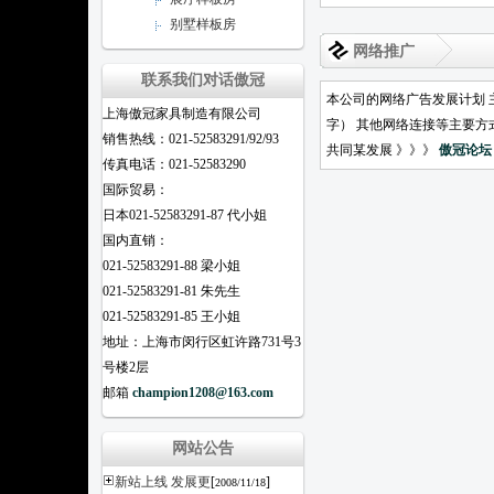
别墅样板房
网络推广
联系我们对话傲冠
本公司的网络广告发展计划 
上海傲冠家具制造有限公司
字） 其他网络连接等主要方
销售热线：021-52583291/92/93
共同某发展 》》》
傲冠论坛
传真电话：021-52583290
国际贸易：
日本021-52583291-87 代小姐
国内直销：
021-52583291-88 梁小姐
021-52583291-81 朱先生
021-52583291-85 王小姐
地址：上海市闵行区虹许路731号3
号楼2层
邮箱
champion1208@163.com
网站公告
新站上线 发展更
[
]
2008/11/18