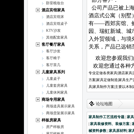
部分客户：
卧室梳妆台
公司产品已被上海
酒店宾馆家具
酒店式公寓（别墅
酒店宾馆床
有——西郊宾馆、
酒店宾馆桌子
园、瑞虹新城、城
KTV沙发
其他配套家具
入外贸领域，与境
客厅餐厅家具
关系，产品已远
客厅沙发
欢迎您参观我们的
客厅椅子
客厅茶几
欢迎您通过各种方
儿童家具系列
专业定做各类家具|酒店家具|
儿童桌子
方案|家具定做制造|家具生产
儿童套房家具
具|家具制作方案|主要以木
儿童休闲家具
商场专用家具
论坛地图
商场道具展示家具
商场货架展示家具
家具制作工艺流程专题
|
家
样板房家具
|
家具装修资料、装修方案
|
房产样板房
械资料参数
|
家具原材料
|
家
展厅样板房