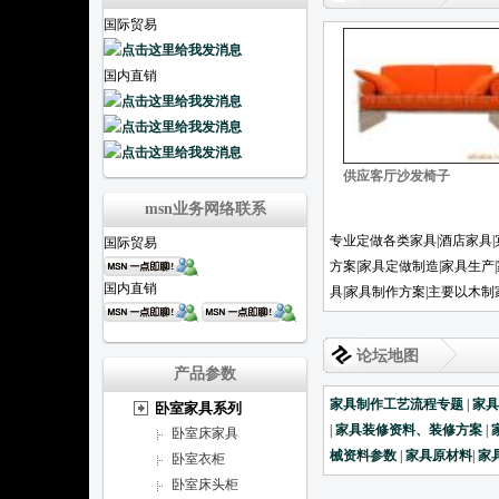
国际贸易
国内直销
供应客厅沙发椅子
msn业务网络联系
专业定做各类家具|酒店家具|
国际贸易
方案|家具定做制造|家具生产
国内直销
具|家具制作方案|主要以木
论坛地图
产品参数
家具制作工艺流程专题
|
家
卧室家具系列
|
家具装修资料、装修方案
|
卧室床家具
械资料参数
|
家具原材料
|
家
卧室衣柜
卧室床头柜