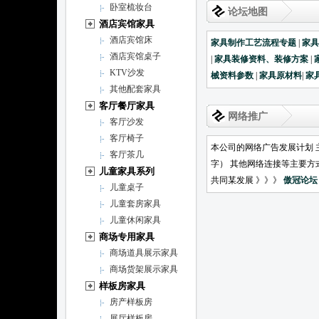
卧室梳妆台
论坛地图
酒店宾馆家具
酒店宾馆床
家具制作工艺流程专题
|
家
酒店宾馆桌子
|
家具装修资料、装修方案
|
KTV沙发
械资料参数
|
家具原材料
|
家
其他配套家具
客厅餐厅家具
网络推广
客厅沙发
客厅椅子
本公司的网络广告发展计划 
客厅茶几
字） 其他网络连接等主要方
儿童家具系列
共同某发展 》》》
傲冠论坛
儿童桌子
儿童套房家具
儿童休闲家具
商场专用家具
商场道具展示家具
商场货架展示家具
样板房家具
房产样板房
展厅样板房