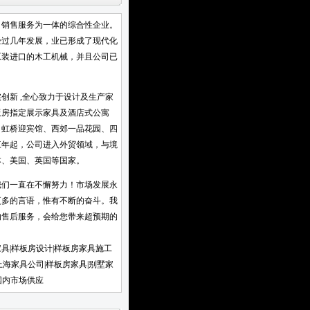
、销售服务为一体的综合性企业。
经过几年发展，业已形成了现代化
原装进口的木工机械，并且公司已
新 ,全心致力于设计及生产家
板房指定展示家具及酒店式公寓
、虹桥迎宾馆、西郊一品花园、四
三年起，公司进入外贸领域，与境
销至日本、美国、英国等国家。
们一直在不懈努力！市场发展永
更多的言语，惟有不断的奋斗。我
的售后服务，会给您带来超预期的
家具|样板房设计|样板房家具施工
上海家具公司|样板房家具|别墅家
国内市场供应