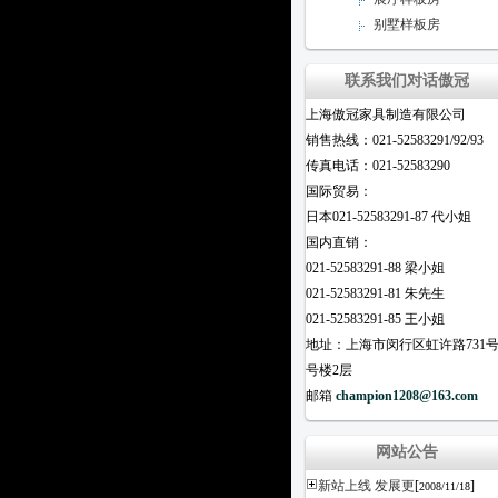
别墅样板房
联系我们对话傲冠
上海傲冠家具制造有限公司
销售热线：021-52583291/92/93
传真电话：021-52583290
国际贸易：
日本021-52583291-87 代小姐
国内直销：
021-52583291-88 梁小姐
021-52583291-81 朱先生
021-52583291-85 王小姐
地址：上海市闵行区虹许路731号
号楼2层
邮箱
champion1208@163.com
网站公告
新站上线 发展更
[
]
2008/11/18