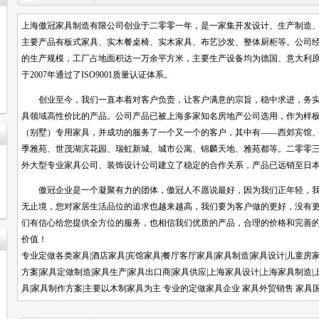
上海傲冠家具制造有限公司创业于二零零一年，是一家集开发设计、生产制造
主要产品有板式家具、实木餐桌椅、实木家具、布艺沙发、整体厨柜等。公司
的生产规模，工厂占地面积达一万余平方米，主要生产设备均为德国、意大利
于2007年通过了ISO9001质量认证体系。
创业至今，我们一直本着对客户负责，让客户满意的宗旨，稳中求进，务实创
具领域高性价比的产品。公司产品已被上海多家知名房地产公司选用，作为样
（别墅）专用家具，并成功的服务了一个又一个的客户，其中有——西郊宾馆
季雅苑、世茂湖滨花园、瑞虹新城、城市公寓、锦麟天地、雅苑都等。二零零
外大型专业家具公司、装饰设计公司建立了稳定的合作关系，产品已远
傲冠企业是一个凝聚有力的团体，傲冠人不愿说最好，因为我们正年轻，我
无止境，您对家居生活品位的追求也越来越高，我们要为客户做的更好，没有
们有信心给您提供全方位的服务，也相信我们优质的产品，合理的价格和完善
价值！
专业定做各类家具|酒店家具|宾馆家具|餐厅客厅家具|家具制造|家具设计|儿童房
方案|家具定做制造|家具生产|家具出口商|家具供应|上海家具设计|上海家具制造|
具|家具制作方案|主要以木制家具为主 专业的定做家具企业 家具外贸销售 家具