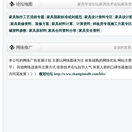
论坛地图
家具专业论坛|家具技术论坛|家具资
家具制作工艺流程专题
|
家具国家标准或则规范
|
家具设计资料专区
|
家具设计
|
家具装修资料、装修方案
|
家具材料计算、计算资料
|
样板房专项施工方案专区
械资料参数
|
家具原材料
|
家具合同资料分享
|
家具安全资料
|
网络推广
企业的发展
本公司的网络广告发展计划 主要以网络载体为主 依靠成熟的网络优化 网站主
字） 其他网络连接等主要方式 依靠技术论坛拉升人气 依靠人群的口碑传递傲
共同某发展 》》》
傲冠论坛
http://www.championdft.com/bbs/