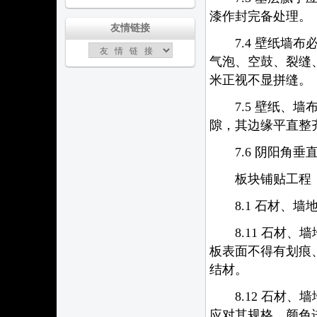
漆作封完备处理。
友情链接
7.4 壁纸墙布
气泡、空鼓、裂缝
米正视不显拼缝。
7.5 壁纸、墙
隙，其边缘平直整
7.6 阴阳角垂
板块铺贴工程
8.1 石材、墙
8.11 石材、
板表面不得有划痕
结材。
8.12 石材、
应对其规格、颜色