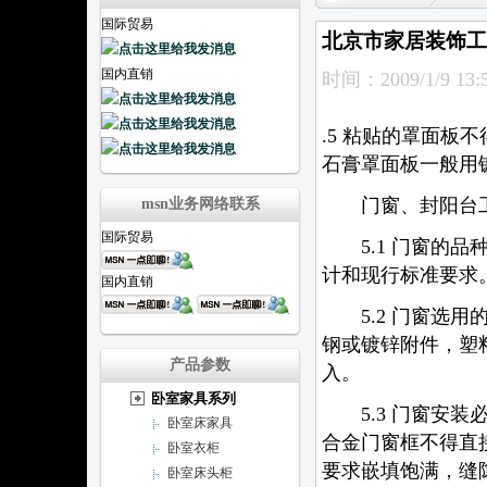
国际贸易
北京市家居装饰工
国内直销
时间：2009/1/9 13:5
.5 粘贴的罩面
石膏罩面板一般用
门窗、封阳台
msn业务网络联系
国际贸易
5.1 门窗的品
计和现行标准要求
国内直销
5.2 门窗选用
钢或镀锌附件，塑
产品参数
入。
卧室家具系列
5.3 门窗安装
卧室床家具
合金门窗框不得直
卧室衣柜
要求嵌填饱满，缝
卧室床头柜