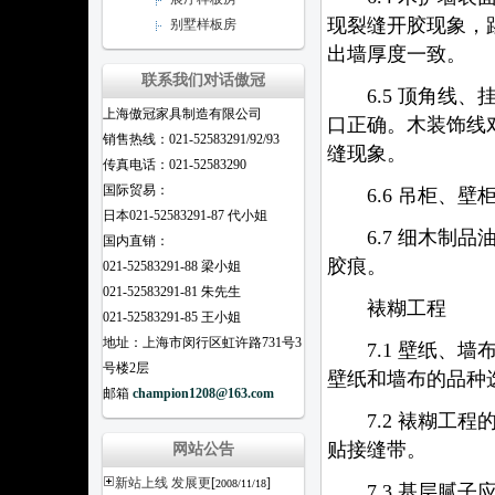
现裂缝开胶现象，
别墅样板房
出墙厚度一致。
联系我们对话傲冠
6.5 顶角线、
上海傲冠家具制造有限公司
口正确。木装饰线
销售热线：021-52583291/92/93
缝现象。
传真电话：021-52583290
国际贸易：
6.6 吊柜、壁
日本021-52583291-87 代小姐
6.7 细木制品
国内直销：
胶痕。
021-52583291-88 梁小姐
021-52583291-81 朱先生
裱糊工程
021-52583291-85 王小姐
地址：上海市闵行区虹许路731号3
7.1 壁纸、墙
号楼2层
壁纸和墙布的品种
邮箱
champion1208@163.com
7.2 裱糊工程
贴接缝带。
网站公告
新站上线 发展更
[
]
2008/11/18
7.3 基层腻子