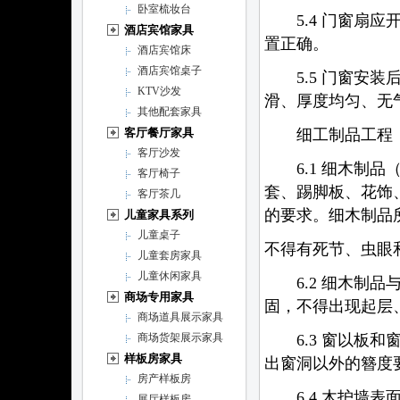
卧室梳妆台
5.4 门窗扇应
酒店宾馆家具
置正确。
酒店宾馆床
酒店宾馆桌子
5.5 门窗安装
KTV沙发
滑、厚度均匀、无
其他配套家具
细工制品工程
客厅餐厅家具
客厅沙发
6.1 细木制品
客厅椅子
套、踢脚板、花饰
客厅茶几
的要求。细木制品
儿童家具系列
儿童桌子
不得有死节、虫眼
儿童套房家具
儿童休闲家具
6.2 细木制品
商场专用家具
固，不得出现起层
商场道具展示家具
6.3 窗以板和
商场货架展示家具
样板房家具
出窗洞以外的簪度
房产样板房
6.4 木护墙表
展厅样板房