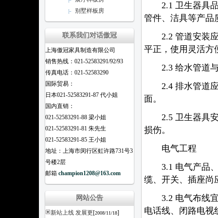
2.1 卫生器具
别墅样板房
管件、洁具等产品
2.2 管道安装
联系我们对话傲冠
平正，使用灵活方
上海傲冠家具制造有限公司
销售热线：021-52583291/92/93
2.3 给水管道
传真电话：021-52583290
国际贸易：
2.4 排水管道
日本021-52583291-87 代小姐
面。
国内直销：
2.5 卫生器具
021-52583291-88 梁小姐
损伤。
021-52583291-81 朱先生
021-52583291-85 王小姐
电气工程
地址：上海市闵行区虹许路731号3
号楼2层
3.1 电气产品
邮箱
champion1208@163.com
缆、开关、插座尚
3.2 电气布线
网站公告
电话线、闭路电视
新站上线 发展更
[
]
2008/11/18