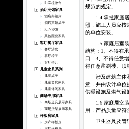
卧室梳妆台
规范的规定。
酒店宾馆家具
酒店宾馆床
1.4 承揽家庭
酒店宾馆桌子
照，施工人员应按
KTV沙发
的单位安装。
其他配套家具
1.5 家庭居室
客厅餐厅家具
客厅沙发
结构：1、不得在
客厅椅子
口；3、不得任意
客厅茶几
得任意凿剔楼、顶
儿童家具系列
儿童桌子
涉及建筑主体和
儿童套房家具
意，并由设计单位
儿童休闲家具
供暖设施及燃气设
商场专用家具
1.6 家庭居室
商场道具展示家具
商场货架展示家具
用，产品质量应符
样板房家具
卫生器具及管
房产样板房
展厅样板房