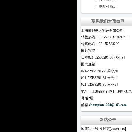
别墅样板房
联系我们对话傲冠
上海傲冠家具制造有限公司
销售热线：021-52583291/92/93
传真电话：021-52583290
国际贸易：
日本021-52583291-87 代小姐
国内直销：
021-52583291-88 梁小姐
021-52583291-81 朱先生
021-52583291-85 王小姐
地址：上海市闵行区虹许路731号
号楼2层
邮箱
champion1208@163.com
网站公告
新站上线 发展更
[
]
2008/11/18