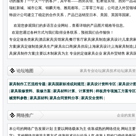
功的服务了一个又一个的客户，其中有——西郊宾馆、虹桥迎宾馆、西郊一品
瑞虹新城、城市公寓、锦麟天地、雅苑都等。二零零三年起，公司进入外贸领
饰设计公司建立了稳定的合作关系，产品已远销至日本、美国、英国等
欢迎您参观我们的多语言企业网站，查看详细的产品图片规格等信息。
欢迎您通过各种方式与我们取得业务联系，预祝我们合作愉快！
专业定做各类家具|酒店家具|宾馆家具|餐厅客厅家具|家具制造|家具设计|儿童房
方案|家具定做制造|家具生产|家具出口商|家具供应|上海家具设计|上海家具制造|
具|家具制作方案|主要以木制家具为主 专业的定做家具企业 家具外贸销售 家具
论坛地图
家具专业论坛|家具技术论坛|家具资
家具制作工艺流程专题
|
家具国家标准或则规范
|
家具设计资料专区
|
家具设计
|
家具装修资料、装修方案
|
家具材料计算、计算资料
|
样板房专项施工方案专区
械资料参数
|
家具原材料
|
家具合同资料分享
|
家具安全资料
|
网络推广
企业的发展
本公司的网络广告发展计划 主要以网络载体为主 依靠成熟的网络优化 网站主
字） 其他网络连接等主要方式 依靠技术论坛拉升人气 依靠人群的口碑传递傲