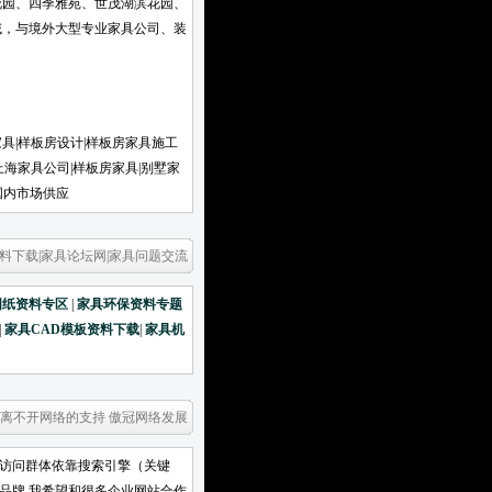
花园、四季雅苑、世茂湖滨花园、
域，与境外大型专业家具公司、装
国家。
家具|样板房设计|样板房家具施工
上海家具公司|样板房家具|别墅家
国内市场供应
料下载|家具论坛网|家具问题交流
图纸资料专区
|
家具环保资料专题
|
家具CAD模板资料下载
|
家具机
 离不开网络的支持 傲冠网络发展
要访问群体依靠搜索引擎（关键
冠品牌 我希望和很多企业网站合作