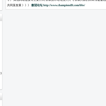
共同某发展 》》》
傲冠论坛
http://www.championdft.com/bbs/
3