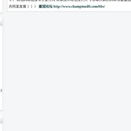
共同某发展 》》》
傲冠论坛
http://www.championdft.com/bbs/
3