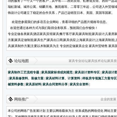
功的服务了一个又一个的客户，其中有——西郊宾馆、虹桥迎宾馆、西郊一品
瑞虹新城、城市公寓、锦麟天地、雅苑都等。二零零三年起，公司进入外贸领
饰设计公司建立了稳定的合作关系，产品已远销至日本、美国、英国等
欢迎您参观我们的多语言企业网站，查看详细的产品图片规格等信息。
欢迎您通过各种方式与我们取得业务联系，预祝我们合作愉快！
专业定做各类家具|酒店家具|宾馆家具|餐厅客厅家具|家具制造|家具设计|儿童房
方案|家具定做制造|家具生产|家具出口商|家具供应|上海家具设计|上海家具制造|
具|家具制作方案|主要以木制家具为主 专业的定做家具企业 家具外贸销售 家具
论坛地图
家具专业论坛|家具技术论坛|家具资
家具制作工艺流程专题
|
家具国家标准或则规范
|
家具设计资料专区
|
家具设计
|
家具装修资料、装修方案
|
家具材料计算、计算资料
|
样板房专项施工方案专区
械资料参数
|
家具原材料
|
家具合同资料分享
|
家具安全资料
|
网络推广
企业的发展
本公司的网络广告发展计划 主要以网络载体为主 依靠成熟的网络优化 网站主
字） 其他网络连接等主要方式 依靠技术论坛拉升人气 依靠人群的口碑传递傲