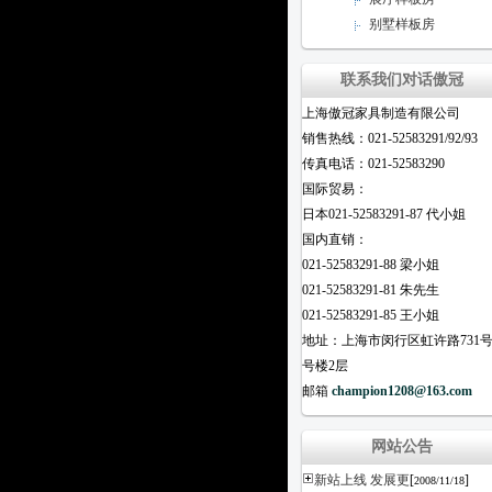
别墅样板房
联系我们对话傲冠
上海傲冠家具制造有限公司
销售热线：021-52583291/92/93
传真电话：021-52583290
国际贸易：
日本021-52583291-87 代小姐
国内直销：
021-52583291-88 梁小姐
021-52583291-81 朱先生
021-52583291-85 王小姐
地址：上海市闵行区虹许路731号
号楼2层
邮箱
champion1208@163.com
网站公告
新站上线 发展更
[
]
2008/11/18