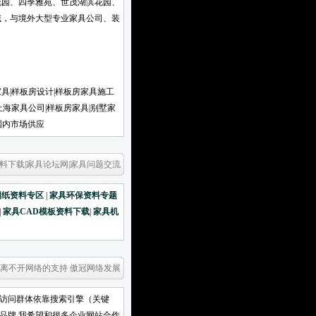
花园、四季雅苑、世茂湖滨花园、
域，与境外大型专业家具公司、装
国家。
家具|样板房设计|样板房家具施工
上海家具公司|样板房家具|别墅家
国内市场供应
料下载|家具论坛网|家具问题交流
图纸资料专区
|
家具环保资料专题
|
家具CAD模板资料下载
|
家具机
 离不开网络的支持 傲冠网络发展
要访问群体依靠搜索引擎（关键
冠品牌 我希望和很多企业网站合作