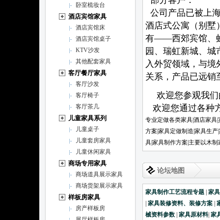
部分客户：
卧室梳妆台
公司产品已被上海
酒店宾馆家具
酒店式公寓（别墅
酒店宾馆床
有——西郊宾馆、
酒店宾馆桌子
园、瑞虹新城、城
KTV沙发
其他配套家具
入外贸领域，与境
客厅餐厅家具
关系，产品已远
客厅沙发
欢迎您参观我们的
客厅椅子
客厅茶几
欢迎您通过各种方
儿童家具系列
专业定做各类家具|酒店家具|
儿童桌子
方案|家具定做制造|家具生产
儿童套房家具
具|家具制作方案|主要以木
儿童休闲家具
商场专用家具
论坛地图
商场道具展示家具
商场货架展示家具
家具制作工艺流程专题
|
家
样板房家具
|
家具装修资料、装修方案
|
房产样板房
械资料参数
|
家具原材料
|
家
展厅样板房