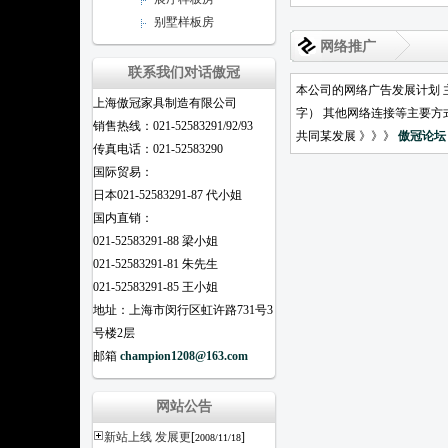
别墅样板房
网络推广
联系我们对话傲冠
本公司的网络广告发展计划 
上海傲冠家具制造有限公司
字） 其他网络连接等主要方
销售热线：021-52583291/92/93
共同某发展 》》》
傲冠论坛
传真电话：021-52583290
国际贸易：
日本021-52583291-87 代小姐
国内直销：
021-52583291-88 梁小姐
021-52583291-81 朱先生
021-52583291-85 王小姐
地址：上海市闵行区虹许路731号3
号楼2层
邮箱
champion1208@163.com
网站公告
新站上线 发展更
[
]
2008/11/18