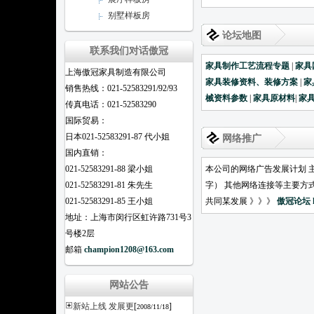
别墅样板房
论坛地图
联系我们对话傲冠
家具制作工艺流程专题
|
家具
上海傲冠家具制造有限公司
家具装修资料、装修方案
|
家
销售热线：021-52583291/92/93
械资料参数
|
家具原材料
|
家
传真电话：021-52583290
国际贸易：
日本021-52583291-87 代小姐
网络推广
国内直销：
021-52583291-88 梁小姐
本公司的网络广告发展计划 
021-52583291-81 朱先生
字） 其他网络连接等主要方
021-52583291-85 王小姐
共同某发展 》》》
傲冠论坛
地址：上海市闵行区虹许路731号3
号楼2层
邮箱
champion1208@163.com
网站公告
新站上线 发展更
[
]
2008/11/18