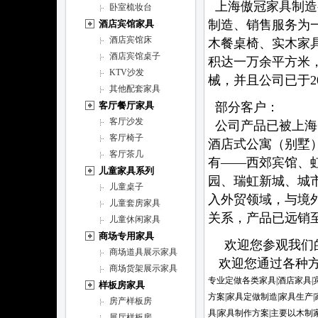
上海傲冠家具制造
卧室梳妆台
制造、销售服务为
酒店宾馆家具
酒店宾馆床
木餐桌椅、实木家
酒店宾馆桌子
积达一万余平方米
KTV沙发
械，并且公司已于20
其他配套家具
客厅餐厅家具
部分客户：
客厅沙发
公司产品已被上海
客厅椅子
酒店式公寓（别墅
客厅茶几
有——西郊宾馆、
儿童家具系列
园、瑞虹新城、城
儿童桌子
入外贸领域，与境
儿童套房家具
关系，产品已远
儿童休闲家具
商场专用家具
欢迎您参观我们的
商场道具展示家具
欢迎您通过各种方
商场货架展示家具
专业定做各类家具|酒店家具|
样板房家具
方案|家具定做制造|家具生产
房产样板房
具|家具制作方案|主要以木制
展厅样板房