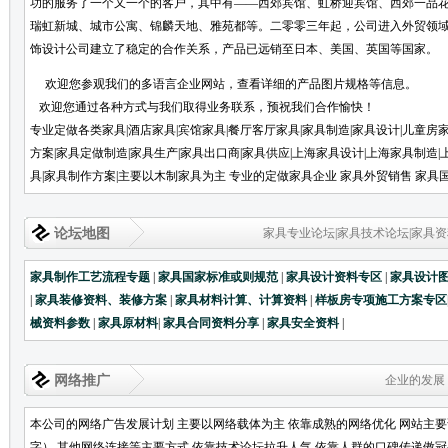
功的服务了一个又一个的客户，其中有——西郊宾馆、虹桥迎宾馆、西郊一品
瑞虹新城、城市公寓、锦麟天地、雅苑都等。二零零三年起，公司进入外贸领
饰设计公司建立了稳定的合作关系，产品已远销至日本、美国、英国等
欢迎您参观我们的多语言企业网站，查看详细的产品图片规格等信息。
欢迎您通过各种方式与我们取得业务联系，预祝我们合作愉快！
专业定做各类家具|酒店家具|宾馆家具|餐厅客厅家具|家具制造|家具设计|儿童房
方案|家具定做制造|家具生产|家具出口商|家具供应|上海家具设计|上海家具制造|
具|家具制作方案|主要以木制家具为主 专业的定做家具企业 家具外贸销售 家具
论坛地图
家具专业论坛|家具技术论坛|家具资
家具制作工艺流程专题
|
家具国家标准或则规范
|
家具设计资料专区
|
家具设计
|
家具装修资料、装修方案
|
家具材料计算、计算资料
|
样板房专项施工方案专区
械资料参数
|
家具原材料
|
家具合同资料分享
|
家具安全资料
|
网络推广
企业的发展
本公司的网络广告发展计划 主要以网络载体为主 依靠成熟的网络优化 网站主
字） 其他网络连接等主要方式 依靠技术论坛拉升人气 依靠人群的口碑传递傲