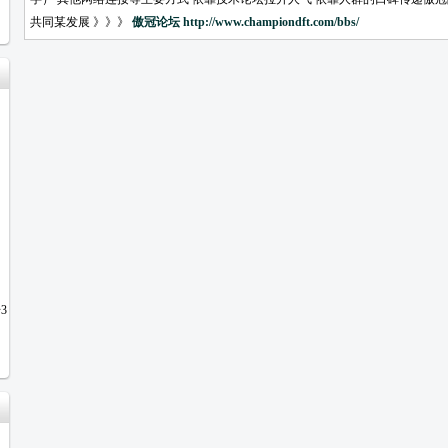
共同某发展 》》》
傲冠论坛
http://www.championdft.com/bbs/
3