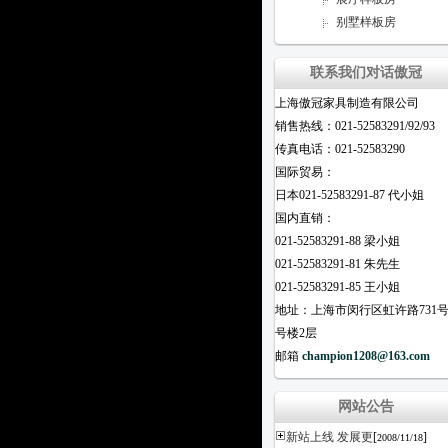
别墅样板房
联系我们对话傲冠
上海傲冠家具制造有限公司
销售热线：021-52583291/92/93
传真电话：021-52583290
国际贸易：
日本021-52583291-87 代小姐
国内直销：
021-52583291-88 梁小姐
021-52583291-81 朱先生
021-52583291-85 王小姐
地址：上海市闵行区虹许路731号
号楼2层
邮箱
champion1208@163.com
网站公告
新站上线 发展更
[
]
2008/11/18