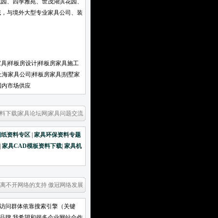
花园、四季雅苑、世茂湖滨花园、
域，与境外大型专业家具公司、装
国家。
家具|样板房设计|样板房家具施工
上海家具公司|样板房家具|别墅家
国内市场供应
料下载|家具论坛网|家具问题交流
图纸资料专区
|
家具环保资料专题
|
家具CAD模板资料下载
|
家具机
 离不开网络的支持 傲冠网络发展
要访问群体依靠搜索引擎（关键
冠品牌 我希望和很多企业网站合作